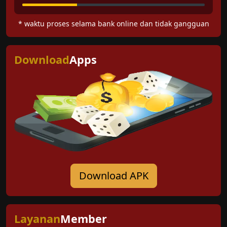
* waktu proses selama bank online dan tidak gangguan
Download
Apps
Download APK
Layanan
Member