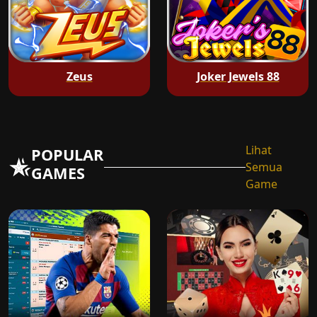
Zeus
Joker Jewels 88
Lihat
POPULAR
Semua
GAMES
Game