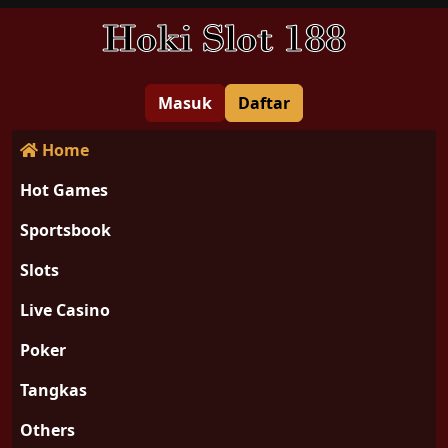
Masuk
Daftar
Home
Hot Games
Sportsbook
Slots
Live Casino
Poker
Tangkas
Others