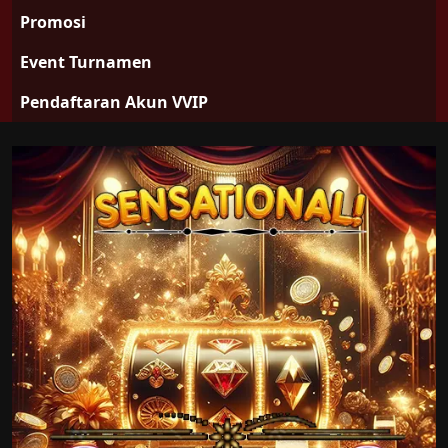
Promosi
Event Turnamen
Pendaftaran Akun VVIP